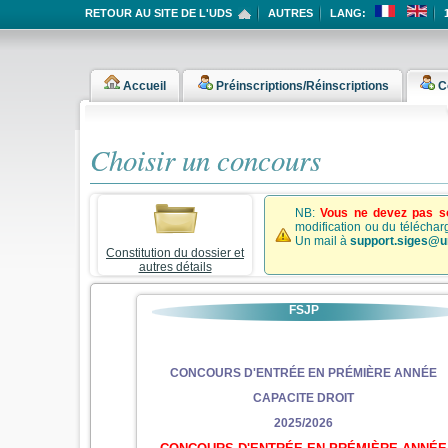
RETOUR AU SITE DE L'UDS
AUTRES
LANG:
Accueil
Préinscriptions/Réinscriptions
C
Choisir un concours
NB:
Vous ne devez pas s
modification ou du téléchar
Un mail à
support.siges@u
Constitution du dossier et
autres détails
FSJP
CONCOURS D'ENTRÉE EN PRÉMIÈRE ANNÉE
CAPACITE DROIT
2025/2026